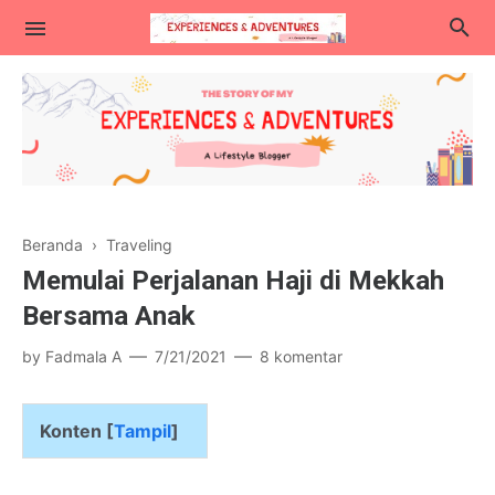
Lifestyle
Beranda
›
Traveling
Kuliner
Memulai Perjalanan Haji di Mekkah
Traveling
Bersama Anak
Blogging & Teknologi
by
Fadmala A
7/21/2021
8 komentar
Parenting
Konten [
Tampil
]