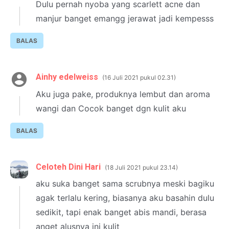
Dulu pernah nyoba yang scarlett acne dan
manjur banget emangg jerawat jadi kempesss
BALAS
Ainhy edelweiss
16 Juli 2021 pukul 02.31
Aku juga pake, produknya lembut dan aroma
wangi dan Cocok banget dgn kulit aku
BALAS
Celoteh Dini Hari
18 Juli 2021 pukul 23.14
aku suka banget sama scrubnya meski bagiku
agak terlalu kering, biasanya aku basahin dulu
sedikit, tapi enak banget abis mandi, berasa
anget alusnya ini kulit