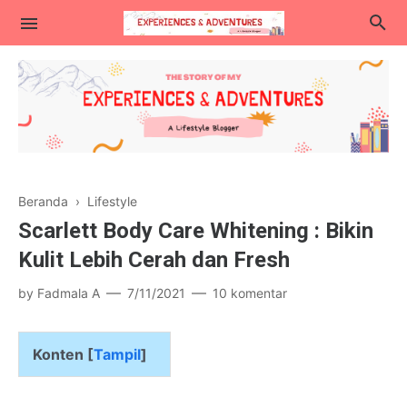
Lifestyle
Beranda
›
Lifestyle
Kuliner
Scarlett Body Care Whitening : Bikin
Traveling
Kulit Lebih Cerah dan Fresh
Blogging & Teknologi
by
Fadmala A
7/11/2021
10 komentar
Parenting
Konten [
Tampil
]