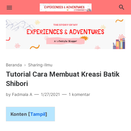
Lifestyle
Beranda
›
Sharing-Ilmu
Kuliner
Tutorial Cara Membuat Kreasi Batik
Traveling
Shibori
Blogging & Teknologi
by
Fadmala A
1/27/2021
1 komentar
Parenting
Konten [
Tampil
]