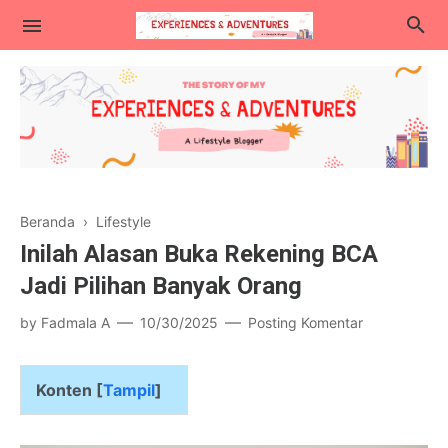
Lifestyle
Beranda
›
Lifestyle
Kuliner
Inilah Alasan Buka Rekening BCA
Traveling
Jadi Pilihan Banyak Orang
Blogging & Teknologi
by
Fadmala A
10/30/2025
Posting Komentar
Parenting
Konten [
Tampil
]