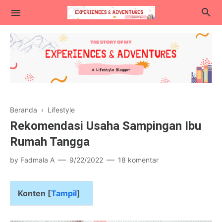
Lifestyle
Beranda
›
Lifestyle
Kuliner
Rekomendasi Usaha Sampingan Ibu
Traveling
Rumah Tangga
Blogging & Teknologi
by
Fadmala A
9/22/2022
18 komentar
Parenting
Konten [
Tampil
]