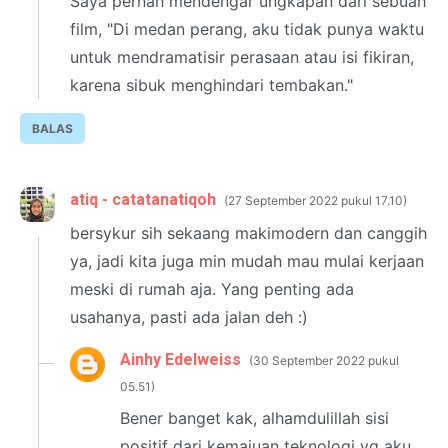
Saya pernah mendengar ungkapan dari sebuah
film, "Di medan perang, aku tidak punya waktu
untuk mendramatisir perasaan atau isi fikiran,
karena sibuk menghindari tembakan."
BALAS
atiq - catatanatiqoh
27 September 2022 pukul 17.10
bersykur sih sekaang makimodern dan canggih
ya, jadi kita juga min mudah mau mulai kerjaan
meski di rumah aja. Yang penting ada
usahanya, pasti ada jalan deh :)
Ainhy Edelweiss
30 September 2022 pukul
05.51
Bener banget kak, alhamdulillah sisi
positif dari kemajuan teknologi yg aku