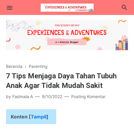
Lifestyle
Beranda
›
Parenting
Kuliner
7 Tips Menjaga Daya Tahan Tubuh
Traveling
Anak Agar Tidak Mudah Sakit
Blogging & Teknologi
by
Fadmala A
9/10/2022
Posting Komentar
Parenting
Konten [
Tampil
]