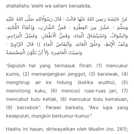
shallallahu ‘alaihi wa sallam bersabda,
عَنْ عَائِشَةَ رَضِيَ اللهُ عَنْهَا قَالَتْ : قَالَ رَسُوْلُاللهِ صَلَّى اللهُ عَلَيْهِ
وَسَلَّمَ : عَشْرٌ مِنَ الفِطْرَةِ : قَصُّ الشَّارِبِ، وَإعْفَاءُ اللِّحْيَةِ،
وَالسِّوَاكُ، وَاسْتِنْشَاقُ الْمَاءِ، وَقَصُّ الْأظْفَارِ، وَغَسْلُ الْبَرَاجِمِ،
وَنَتْفُ الْإِبْطِ، وَحَلْقُ الْعَانَةِ، وَانْتِقَاصُ الْمَاءِ )) قَالَ الرَّاوِيْ :
وَنَسِيْتُ الْعَاشِرَةَ ،إِلاَّ أنْ تَكُوْنَ الْمَضْمَضَةُ
'Sepuluh hal yang termasuk fitrah: (1) mencukur
kumis, (2) memanjangkan jenggot, (3) bersiwak, (4)
menghirup air ke hidung (ketika wudhu), (5)
memotong kuku, (6) mencuci ruas-ruas jari, (7)
mencabut bulu ketiak, (8) mencukur bulu kemaluan,
(9) bercebok". Perawi berkata, “Aku lupa yang
kesepuluh, mungkin berkumur-kumur."
Hadits ini hasan, diriwayatkan oleh Muslim (no. 261);