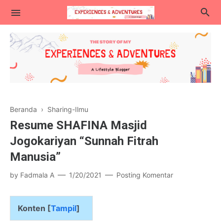
Lifestyle
Beranda
›
Sharing-Ilmu
Kuliner
Resume SHAFINA Masjid
Traveling
Jogokariyan “Sunnah Fitrah
Manusia”
Blogging & Teknologi
by
Fadmala A
1/20/2021
Posting Komentar
Parenting
Konten [
Tampil
]